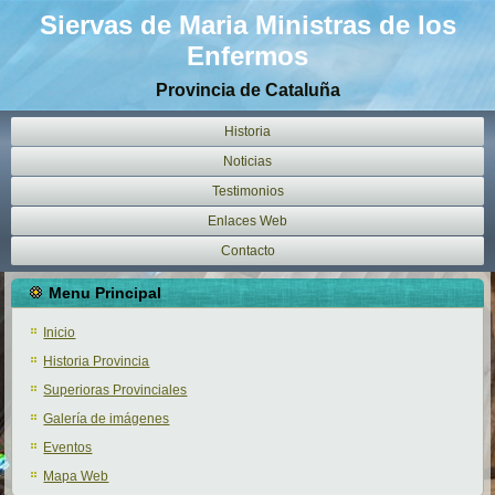
Siervas de Maria Ministras de los
Enfermos
Provincia de Cataluña
Historia
Noticias
Testimonios
Enlaces Web
Contacto
Menu Principal
Inicio
Historia Provincia
Superioras Provinciales
Galería de imágenes
Eventos
Mapa Web