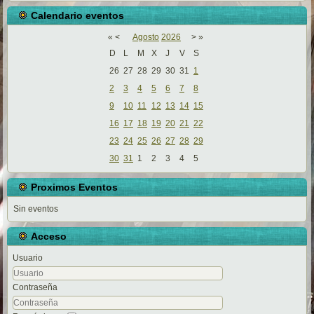
Calendario eventos
«
<
Agosto
2026
>
»
D
L
M
X
J
V
S
26
27
28
29
30
31
1
2
3
4
5
6
7
8
9
10
11
12
13
14
15
16
17
18
19
20
21
22
23
24
25
26
27
28
29
30
31
1
2
3
4
5
Proximos Eventos
Sin eventos
Acceso
Usuario
Contraseña