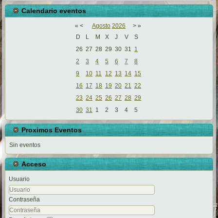
Calendario eventos
«
<
Agosto
2026
>
»
D
L
M
X
J
V
S
26
27
28
29
30
31
1
2
3
4
5
6
7
8
9
10
11
12
13
14
15
16
17
18
19
20
21
22
23
24
25
26
27
28
29
30
31
1
2
3
4
5
Proximos Eventos
Sin eventos
Acceso
Usuario
Contraseña