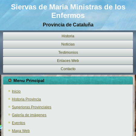
Siervas de Maria Ministras de los
Enfermos
Provincia de Cataluña
Historia
Noticias
Testimonios
Enlaces Web
Contacto
Menu Principal
Inicio
Historia Provincia
Superioras Provinciales
Galería de imágenes
Eventos
Mapa Web