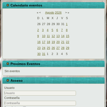
Calendario eventos
«
<
Agosto
2026
>
»
D
L
M
X
J
V
S
26
27
28
29
30
31
1
2
3
4
5
6
7
8
9
10
11
12
13
14
15
16
17
18
19
20
21
22
23
24
25
26
27
28
29
30
31
1
2
3
4
5
Proximos Eventos
Sin eventos
Acceso
Usuario
Contraseña