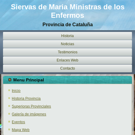
Siervas de Maria Ministras de los
Enfermos
Provincia de Cataluña
Historia
Noticias
Testimonios
Enlaces Web
Contacto
Menu Principal
Inicio
Historia Provincia
Superioras Provinciales
Galería de imágenes
Eventos
Mapa Web