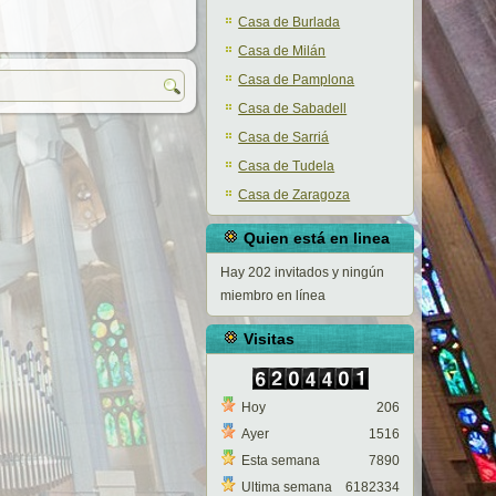
Casa de Burlada
Casa de Milán
Casa de Pamplona
Casa de Sabadell
Casa de Sarriá
Casa de Tudela
Casa de Zaragoza
Quien está en linea
Hay 202 invitados y ningún
miembro en línea
Visitas
Hoy
206
Ayer
1516
Esta semana
7890
Ultima semana
6182334