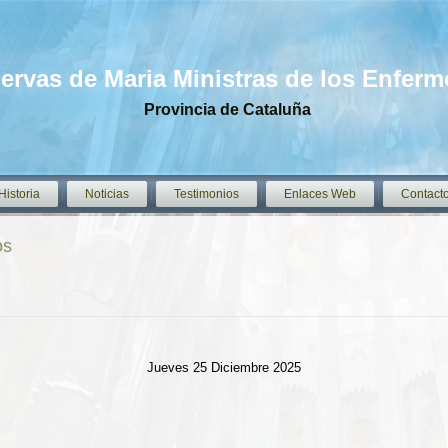
iervas de Maria Ministras de los Enfer
Provincia de Cataluña
Historia
Noticias
Testimonios
Enlaces Web
Contact
os
Jueves 25 Diciembre 2025