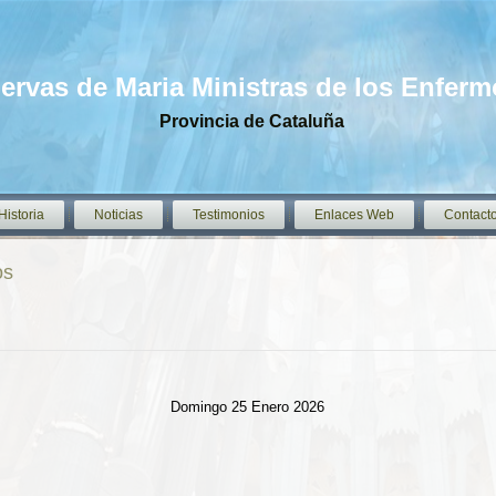
iervas de Maria Ministras de los Enfer
Provincia de Cataluña
Historia
Noticias
Testimonios
Enlaces Web
Contact
os
Domingo 25 Enero 2026