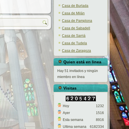
Casa de Burlada
Casa de Milán
Casa de Pamplona
Casa de Sabadell
Casa de Sarriá
Casa de Tudela
Casa de Zaragoza
Quien está en linea
Hay 51 invitados y ningún
miembro en línea
Visitas
Hoy
1232
Ayer
1516
Esta semana
8916
Ultima semana
6182334