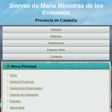
Siervas de Maria Ministras de los
Enfermos
Provincia de Cataluña
Historia
Noticias
Testimonios
Enlaces Web
Contacto
Menu Principal
Inicio
Historia Provincia
Superioras Provinciales
Galería de imágenes
Eventos
Mapa Web