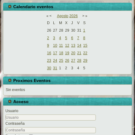
Calendario eventos
«
<
Agosto
2026
>
»
D
L
M
X
J
V
S
26
27
28
29
30
31
1
2
3
4
5
6
7
8
9
10
11
12
13
14
15
16
17
18
19
20
21
22
23
24
25
26
27
28
29
30
31
1
2
3
4
5
Proximos Eventos
Sin eventos
Acceso
Usuario
Contraseña