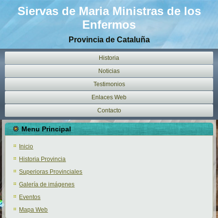
Siervas de Maria Ministras de los
Enfermos
Provincia de Cataluña
Historia
Noticias
Testimonios
Enlaces Web
Contacto
Menu Principal
Inicio
Historia Provincia
Superioras Provinciales
Galería de imágenes
Eventos
Mapa Web