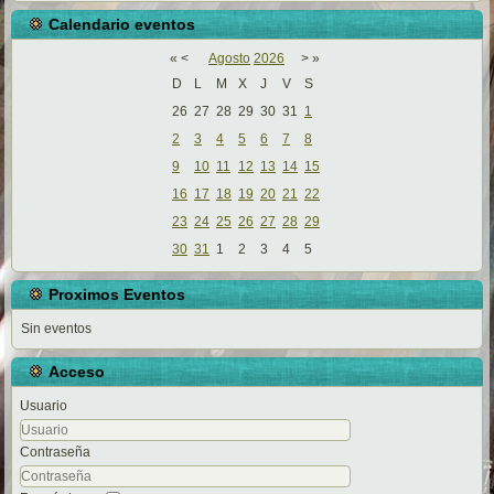
Calendario eventos
«
<
Agosto
2026
>
»
D
L
M
X
J
V
S
26
27
28
29
30
31
1
2
3
4
5
6
7
8
9
10
11
12
13
14
15
16
17
18
19
20
21
22
23
24
25
26
27
28
29
30
31
1
2
3
4
5
Proximos Eventos
Sin eventos
Acceso
Usuario
Contraseña