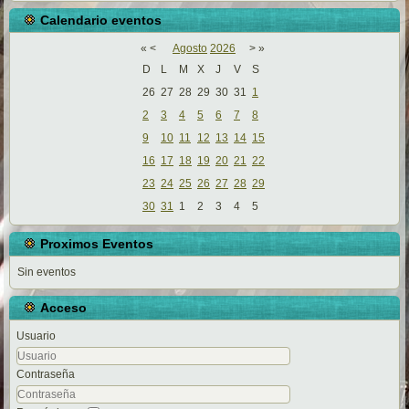
Calendario eventos
«
<
Agosto
2026
>
»
D
L
M
X
J
V
S
26
27
28
29
30
31
1
2
3
4
5
6
7
8
9
10
11
12
13
14
15
16
17
18
19
20
21
22
23
24
25
26
27
28
29
30
31
1
2
3
4
5
Proximos Eventos
Sin eventos
Acceso
Usuario
Contraseña