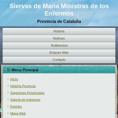
Siervas de Maria Ministras de los
Enfermos
Provincia de Cataluña
Historia
Noticias
Testimonios
Enlaces Web
Contacto
Menu Principal
Inicio
Historia Provincia
Superioras Provinciales
Galería de imágenes
Eventos
Mapa Web