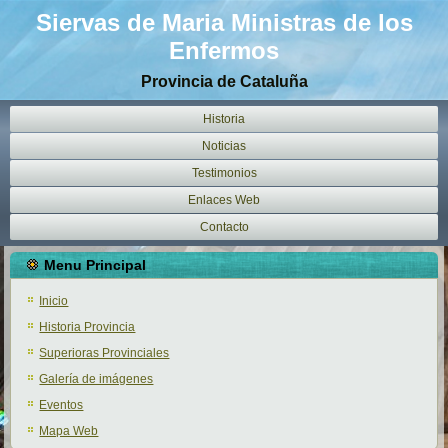
Siervas de Maria Ministras de los
Enfermos
Provincia de Cataluña
Historia
Noticias
Testimonios
Enlaces Web
Contacto
Menu Principal
Inicio
Historia Provincia
Superioras Provinciales
Galería de imágenes
Eventos
Mapa Web