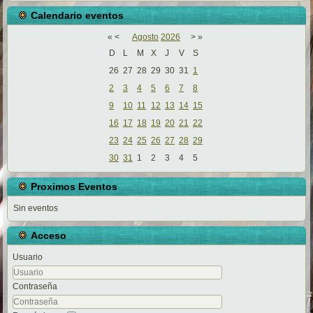
Calendario eventos
«
<
Agosto
2026
>
»
D
L
M
X
J
V
S
26
27
28
29
30
31
1
2
3
4
5
6
7
8
9
10
11
12
13
14
15
16
17
18
19
20
21
22
23
24
25
26
27
28
29
30
31
1
2
3
4
5
Proximos Eventos
Sin eventos
Acceso
Usuario
Contraseña