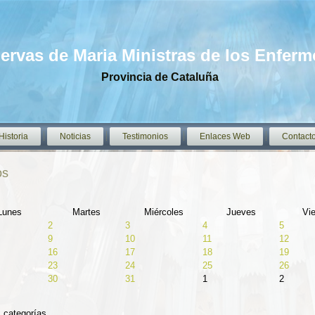
iervas de Maria Ministras de los Enfer
Provincia de Cataluña
Historia
Noticias
Testimonios
Enlaces Web
Contact
os
Lunes
Martes
Miércoles
Jueves
Vi
2
3
4
5
9
10
11
12
16
17
18
19
23
24
25
26
30
31
1
2
s categorías