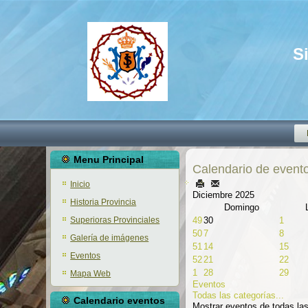
S
Menu Principal
Calendario de event
Inicio
Diciembre 2025
Historia Provincia
Domingo
Superioras Provinciales
49
30
1
50
7
8
Galería de imágenes
51
14
15
Eventos
52
21
22
1
28
29
Mapa Web
Eventos
Todas las categorías...
Calendario eventos
Mostrar eventos de todas la