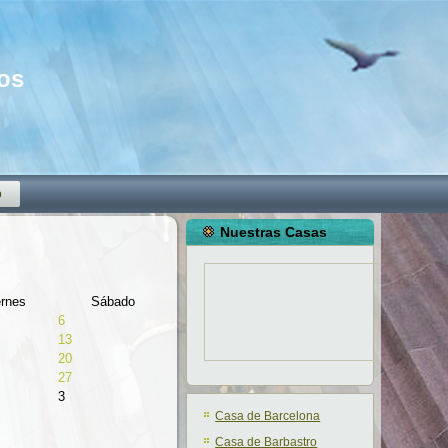
mos
o
Nuestras Casas
ernes
Sábado
6
13
20
27
3
Casa de Barcelona
Casa de Barbastro