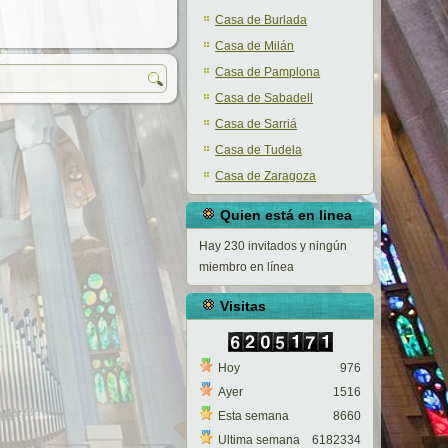
Casa de Burlada
Casa de Milán
Casa de Pamplona
Casa de Sabadell
Casa de Sarriá
Casa de Tudela
Casa de Zaragoza
Quien está en linea
Hay 230 invitados y ningún
miembro en línea
Visitas
Hoy
976
Ayer
1516
Esta semana
8660
Ultima semana
6182334