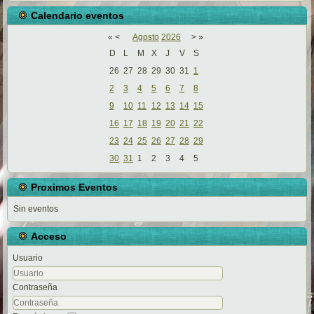
Calendario eventos
«
<
Agosto
2026
>
»
D
L
M
X
J
V
S
26
27
28
29
30
31
1
2
3
4
5
6
7
8
9
10
11
12
13
14
15
16
17
18
19
20
21
22
23
24
25
26
27
28
29
30
31
1
2
3
4
5
Proximos Eventos
Sin eventos
Acceso
Usuario
Contraseña