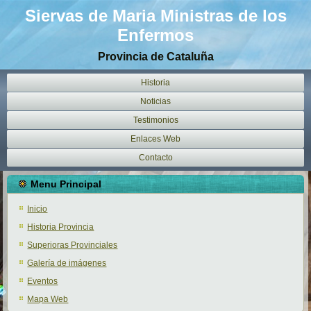
Siervas de Maria Ministras de los
Enfermos
Provincia de Cataluña
Historia
Noticias
Testimonios
Enlaces Web
Contacto
Menu Principal
Inicio
Historia Provincia
Superioras Provinciales
Galería de imágenes
Eventos
Mapa Web