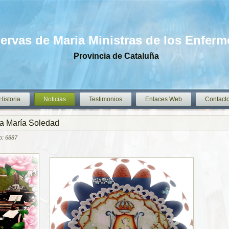
iervas de Maria Ministras de los Enfer
Provincia de Cataluña
Historia
Noticias
Testimonios
Enlaces Web
Contact
ta María Soledad
to: 6887