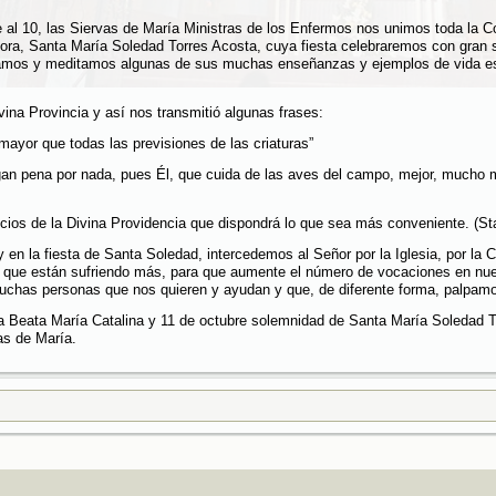
e al 10, las Siervas de María Ministras de los Enfermos nos unimos toda la 
ra, Santa María Soledad Torres Acosta, cuya fiesta celebraremos con gran s
onamos y meditamos algunas de sus muchas enseñanzas y ejemplos de vida esp
vina Provincia y así nos transmitió algunas frases:
mayor que todas las previsiones de las criaturas”
gan pena por nada, pues Él, que cuida de las aves del campo, mejor, mucho m
cios de la Divina Providencia que dispondrá lo que sea más conveniente. (St
 en la fiesta de Santa Soledad, intercedemos al Señor por la Iglesia, por la 
 que están sufriendo más, para que aumente el número de vocaciones en nu
muchas personas que nos quieren y ayudan y que, de diferente forma, palpamo
 la Beata María Catalina y 11 de octubre solemnidad de Santa María Soledad
as de María.