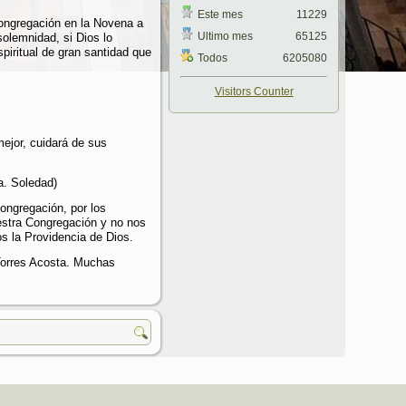
Este mes
11229
Congregación en la Novena a
Ultimo mes
65125
olemnidad, si Dios lo
iritual de gran santidad que
Todos
6205080
Visitors Counter
ejor, cuidará de sus
a. Soledad)
Congregación, por los
estra Congregación y no nos
s la Providencia de Dios.
 Torres Acosta. Muchas