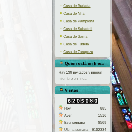
Casa de Burlada
Casa de Milán
Casa de Pamplona
Casa de Sabadell
Casa de Sarriá
Casa de Tudela
Casa de Zaragoza
Quien está en linea
Hay 139 invitados y ningún
miembro en línea
Visitas
Hoy
885
Ayer
1516
Esta semana
8569
Ultima semana
6182334