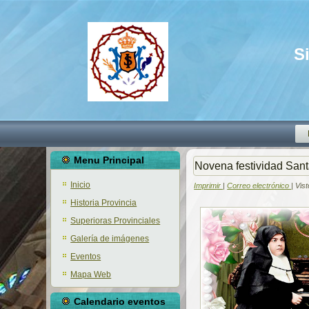
S
Menu Principal
Novena festividad San
Inicio
Imprimir
|
Correo electrónico
| Vis
Historia Provincia
Superioras Provinciales
Galería de imágenes
Eventos
Mapa Web
Calendario eventos