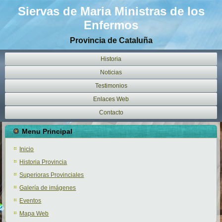
Siervas de Maria Ministras de los
Enfermos
Provincia de Cataluña
Historia
Noticias
Testimonios
Enlaces Web
Contacto
Menu Principal
Inicio
Historia Provincia
Superioras Provinciales
Galería de imágenes
Eventos
Mapa Web