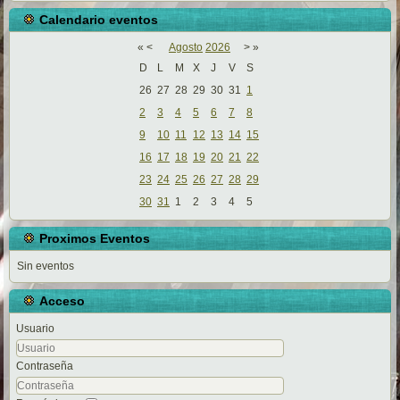
Calendario eventos
«
<
Agosto
2026
>
»
D
L
M
X
J
V
S
26
27
28
29
30
31
1
2
3
4
5
6
7
8
9
10
11
12
13
14
15
16
17
18
19
20
21
22
23
24
25
26
27
28
29
30
31
1
2
3
4
5
Proximos Eventos
Sin eventos
Acceso
Usuario
Contraseña